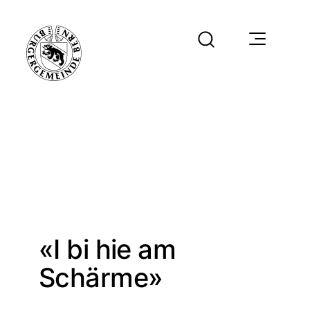
«I bi hie am
Schärme»