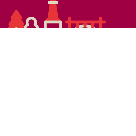
Die Burgergemeinde Bern wirkt
zum Wohl aller Menschen in
Stadt und Kanton Bern
–
in den
Bereichen Soziales, Umwelt
und Natur, Kultur, Sport,
Bildung und Wissenschaft.