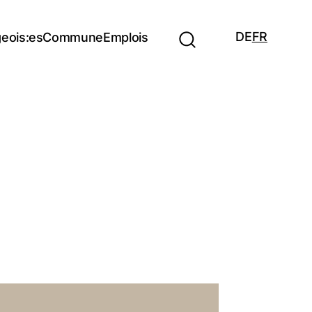
DE
FR
eois:es
Commune
Emplois