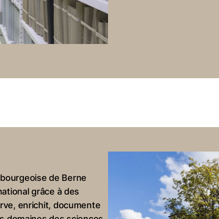
 bourgeoise de Berne
national grâce à des
erve, enrichit, documente
les domaines des sciences