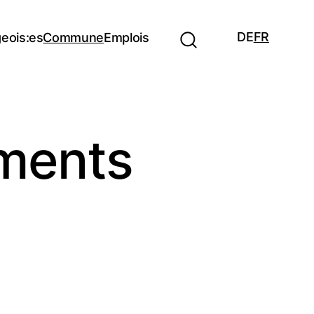
DE
FR
eois:es
Commune
Emplois
ements