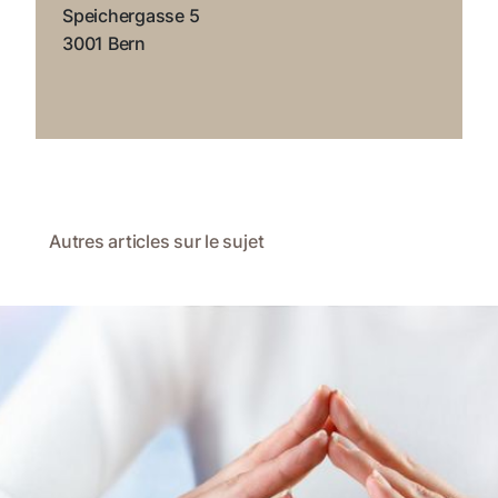
canton applique aux autres communes. Les
Speichergasse 5
sociétés et corporations bernoises ont décidé de
3001 Bern
confier entièrement au Centre social de la
Commune bourgeoise de Berne, à compter
er
du 1
janvier 2022, l’exercice des tâches
opérationnelles dans le domaine de l’aide sociale
individuelle et des mesures de protection de
l’enfant décidées d’un commun accord.
Autres articles sur le sujet
3. Collaboration
Le Centre social de la Commune bourgeoise de
Berne est responsable, pour toutes les sociétés et
corporations bernoises ainsi que pour les
communes bourgeoises fournissant une aide
sociale, du partage équitable des coûts avec le
canton de Berne en ce qui concerne les mesures de
protection de l’enfant décidées d’un commun
accord. La rencontre sur le thème du social permet