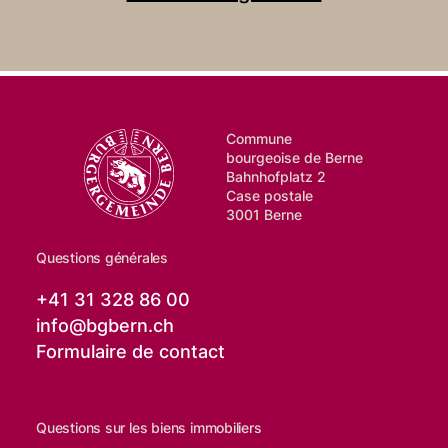
bourgeoise de Berne propose des formations et
des perfectionnements pour les bénévoles dans le
domaine du social des sociétés et corporations
bernoises et des communes bourgeoises offrant
une aide sociale. Il est également responsable de la
Commune
formation, du conseil et du soutien des curateurs
bourgeoise de Berne
et curatrices privés et gère à cet effet le service
Bahnhofplatz 2
PRIMA en collaboration avec l’APEA bourgeoisiale.
Case postale
3001 Berne
Questions générales
+41 31 328 86 00
info@
bgbern.ch
Formulaire de contact
Questions sur les biens immobiliers