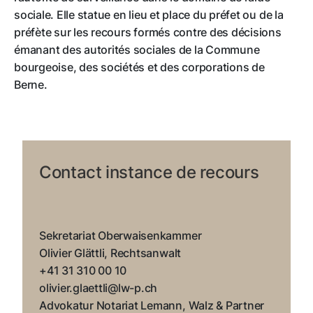
Ordonnance sur l’aide sociale (OASoc, RSB
Vidéo
«
Les droits en matière d’aide sociale
»
sociale. Elle statue en lieu et place du préfet ou de la
860.111)
préfète sur les recours formés contre des décisions
Ordonnance de Direction sur le calcul des
Vidéo
«
Calcul de l’aide sociale»
émanant des autorités sociales de la Commune
prestations circonstancielles (ODPCirc, RSB
bourgeoise, des sociétés et des corporations de
860.111.1)
Berne.
Les normes CSIAS et le manuel de l’aide sociale
de la BKSE
Loi sur les prestations particulières
d’encouragement et de protection destinées
aux enfants (LPEP) (LPEP, RSB 213.319)
Contact instance de recours
2. Organisation
Le canton de Berne laisse aux communes
bourgeoises, aux sociétés et aux corporations
Sekretariat Oberwaisenkammer
bernoises le soin d’assumer la tâche qui leur
Olivier Glättli, Rechtsanwalt
incombe en matière d’aide sociale. Elles ne sont pas
+41 31 310 00 10
concernées par la répartition des tâches entre les
olivier.glaettli@lw-p.ch
services sociaux et les autorités sociales que le
Advokatur Notariat Lemann, Walz & Partner