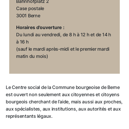
Bahnhofplatz 2
réglementation de l’entretien ainsi que de la
Case postale
réglementation de l’autorité parentale conjointe
3001 Berne
Conduite d’enquêtes en vue de l’examen de la
Horaires d'ouverture :
validité de mandats pour cause d’inaptitude
Du lundi au vendredi, de 8 h à 12 h et de 14 h
Tâches prévues à l’article 392 CCS (curatelle /
à 16 h
mesures de protection)
(sauf le mardi après-midi et le premier mardi
Conduite d’enquêtes requises par la protection
matin du mois)
des personnes résidant dans un établissement
médico-social qui sont privées de toute
assistance extérieure (art. 386, al. 2 CCS)
Point de contact pour la participation
financière à parts égales du canton de Berne
Le Centre social de la Commune bourgeoise de Berne
en ce qui concerne les mesures décidées d’un
est ouvert non seulement aux citoyennes et citoyens
commun accord (
LPEP
/
LASoc
)
bourgeois cherchant de l’aide, mais aussi aux proches,
aux spécialistes, aux institutions, aux autorités et aux
représentants légaux.