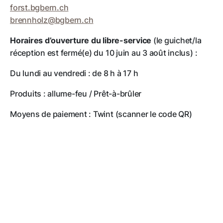
forst.bgbern.ch
brennholz@
bgbern.ch
Horaires d’ouverture du libre-service
(le guichet/la
réception est fermé(e) du 10 juin au 3 août inclus) :
Du lundi au vendredi : de 8 h à 17 h
Produits : allume-feu / Prêt-à-brûler
Moyens de paiement : Twint (scanner le code QR)
Liste des prix
Liste des prix du bois de chauffage (en
allemand)