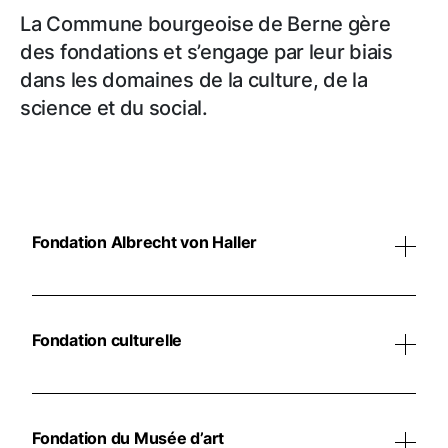
La Commune bourgeoise de Berne gère
des fondations et s’engage par leur biais
dans les domaines de la culture, de la
science et du social.
Fondation Albrecht von Haller
La Fondation Albrecht von Haller encourage l’étude
des œuvres posthumes de Haller, accessibles à la
Fondation culturelle
Bibliothèque de la Bourgeoisie de Berne
, de son
œuvre, de son impact et de son environnement
La Fondation culturelle de la Commune bourgeoise
scientifique, social et politique. L’une de ses
de Berne apporte un soutien varié. Par exemple, elle
principales activités consiste à assurer la pérennité
Fondation du Musée d’art