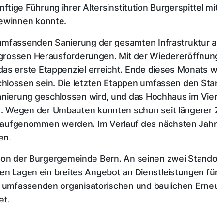
tige Führung ihrer Altersinstitution Burgerspittel m
gewinnen konnte.
umfassenden Sanierung der gesamten Infrastruktur 
or grossen Herausforderungen. Mit der Wiedereröffnu
das erste Etappenziel erreicht. Ende dieses Monats 
hlossen sein. Die letzten Etappen umfassen den Sta
anierung geschlossen wird, und das Hochhaus im Vier
. Wegen der Umbauten konnten schon seit längerer Z
ufgenommen werden. Im Verlauf des nächsten Jahres
en.
itution der Burgergemeinde Bern. An seinen zwei Stan
ligen Lagen ein breites Angebot an Dienstleistungen f
er umfassenden organisatorischen und baulichen Erne
et.