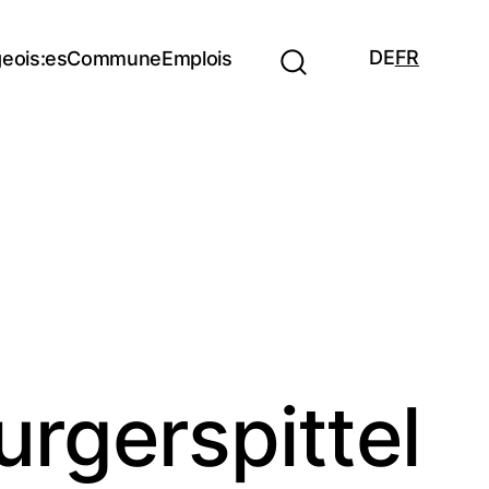
DE
FR
eois:es
Commune
Emplois
urgerspittel