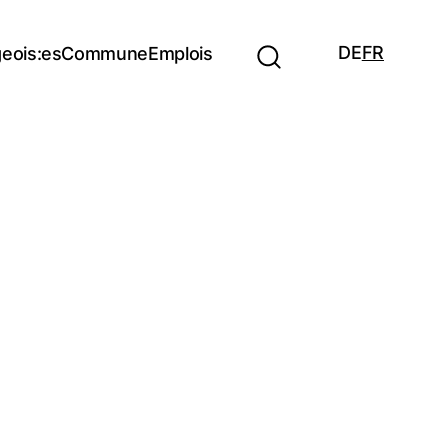
DE
FR
eois:es
Commune
Emplois