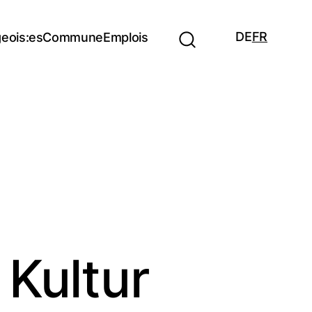
DE
FR
eois:es
Commune
Emplois
Kultur