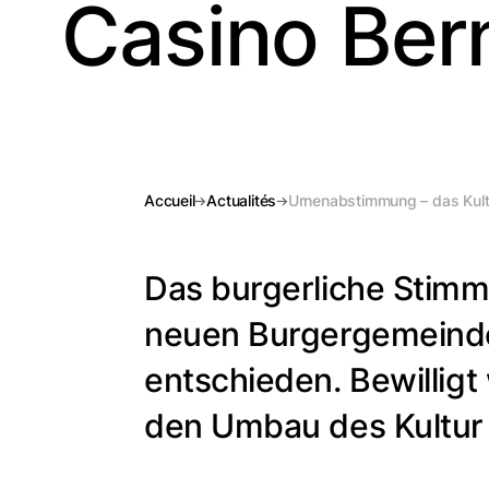
Casino Ber
Accueil
Actualités
Urnenabstimmung – das Kult
Das burgerliche Stim
neuen Burgergemeinde
entschieden. Bewilligt
den Umbau des Kultur 