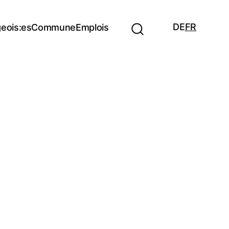
DE
FR
eois:es
Commune
Emplois