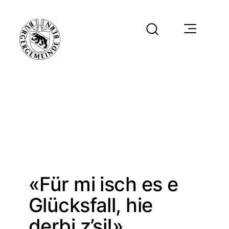
«Für mi isch es e
Glücksfall, hie
derbi z’si!»