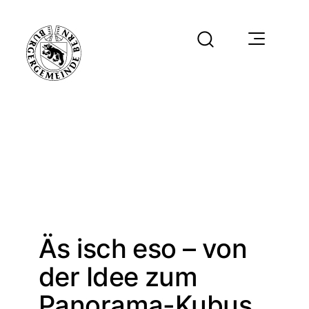
Äs isch eso – von
der Idee zum
Panorama-Kubus