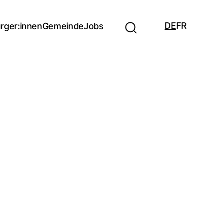
DE
FR
rger:innen
Gemeinde
Jobs