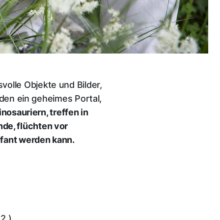
volle Objekte und Bilder,
iden ein geheimes Portal,
nosauriern, treffen in
de, flüchten vor
efant werden kann.
2.)