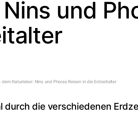
: Nins und Ph
italter
 dem Naturlabor: Nins und Phoras Reisen in die Erdzeitalter
l durch die verschiedenen Erdzei