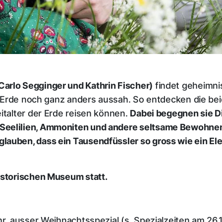
arlo Segginger und Kathrin Fischer)
findet geheimnis
ie Erde noch ganz anders aussah. So entdecken die be
italter der Erde reisen können.
Dabei begegnen sie Di
Seelilien, Ammoniten und andere seltsame Bewohnen
lauben, dass ein Tausendfüssler so gross wie ein El
historischen Museum statt.
hr, ausser Weihnachtsspezial (s. Spezialzeiten am 26.1