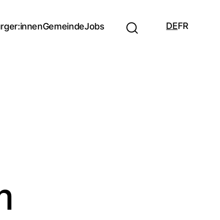
DE
FR
rger:innen
Gemeinde
Jobs
m