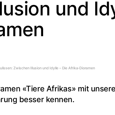
lusion und Idy
ramen
ulissen: Zwischen Illusion und Idylle – Die Afrika-Dioramen
ramen «Tiere Afrikas» mit unser
hrung besser kennen.