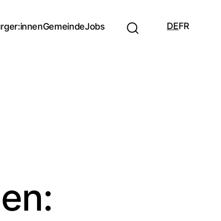
DE
FR
rger:innen
Gemeinde
Jobs
sen: