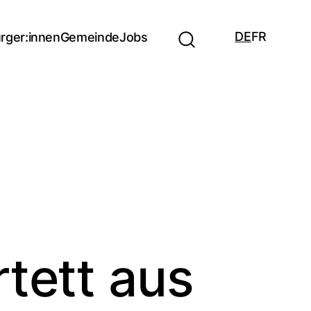
DE
FR
rger:innen
Gemeinde
Jobs
tett aus