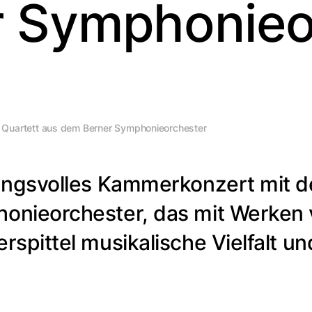
 Symphonieo
Quartett aus dem Berner Symphonieorchester
mungsvolles Kammerkonzert mit
onieorchester, das mit Werken
pittel musikalische Vielfalt und