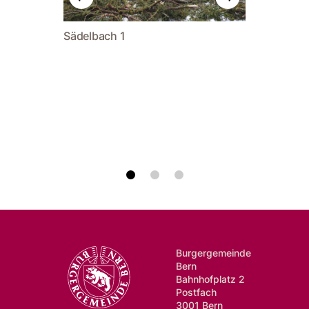
Sädelbach 1
Sädelba
Burgergemeinde
Bern
Bahnhofplatz 2
Postfach
3001 Bern