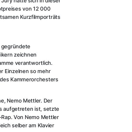
ury hatte sich in dieser
ptpreises von 12 000
tsamen Kurzfilmporträts
r gegründete
sikern zeichnen
gramme verantwortlich.
er Einzelnen so mehr
te des Kammerorchesters
ne, Nemo Mettler. Der
 aufgetreten ist, setzte
op-Rap. Von Nemo Mettler
eich selber am Klavier