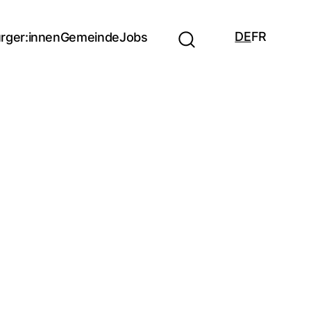
DE
FR
rger:innen
Gemeinde
Jobs