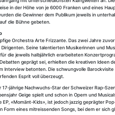
hrgang mit unterschiedlichsten Klangwelten an. Die J
eise in der Höhe von je 6000 Franken und eines Hau
rden die Gewinner dem Publikum jeweils in unterhal
 auf die Bühne gebeten.
p
fige Orchestra Arte Frizzante. Das zwei Jahre zuvo
n Dirigenten. Seine talentierten Musikerinnen und Mu
 für die jeweils halbjährlich erarbeiteten Konzertpro
batten geprägt sei, erhielten die kreativen Ideen d
im Interview betonten. Die schwungvolle Barockvisi
fenden Esprit voll überzeugt.
der 17-jährige Nachwuchs-Star der Schweizer Rap-Sze
bensjahr Geige spielt und schon in Opern und Musicals
ste EP, «Momänt-Kids», ist jedoch jazzig geprägter P
in Form eines mitreissenden Songs, bei dem er sich gl