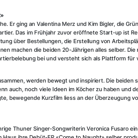
2»
he. Er ging an Valentina Merz und Kim Bigler, die Grü
ier. Das im Frühjahr zuvor eröffnete Start-up ist Re
ung über Bestellungen, die Erstellung von Arbeitsplä
en machen die beiden 20-Jährigen alles selber. Die m
ierbelebung bei und versteht sich als Plattform für v
ammen, werden bewegt und inspiriert. Die beiden 
denn auch, noch viele Ideen im Köcher zu haben und d
igte, bewegende Kurzfilm liess an der Überzeugung v
hrige Thuner Singer-Songwriterin Veronica Fusaro ein
en Haus ihre Debüt-EP «Come to Naught» selber produz