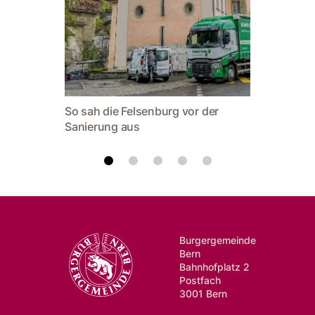
Seit wen
am Turm
So sah die Felsenburg vor der
Sanierung aus
Burgergemeinde
Bern
Bahnhofplatz 2
Postfach
3001 Bern