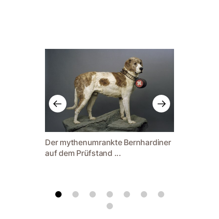
Der mythenumrankte Bernhardiner
... sch
auf dem Prüfstand ...
Fototer
Viertelj