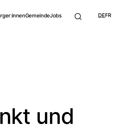
DE
FR
rger:innen
Gemeinde
Jobs
nkt und