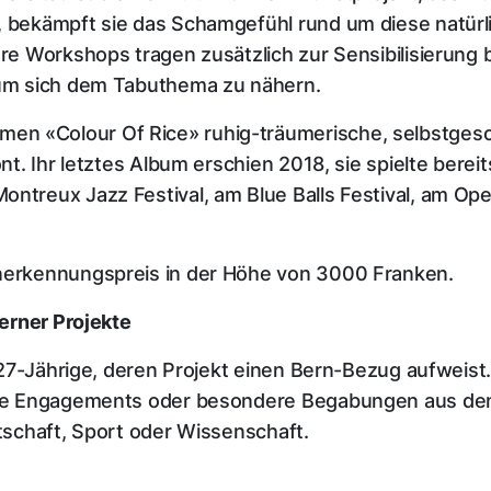
t, bekämpft sie das Schamgefühl rund um diese natür
hre Workshops tragen zusätzlich zur Sensibilisierung b
, um sich dem Tabuthema zu nähern.
en «Colour Of Rice» ruhig-träumerische, selbstgesc
ont. Ihr letztes Album erschien 2018, sie spielte bere
ntreux Jazz Festival, am Blue Balls Festival, am Ope
Anerkennungspreis in der Höhe von 3000 Franken.
Berner Projekte
bis 27-Jährige, deren Projekt einen Bern-Bezug aufwei
iche Engagements oder besondere Begabungen aus den
rtschaft, Sport oder Wissenschaft.