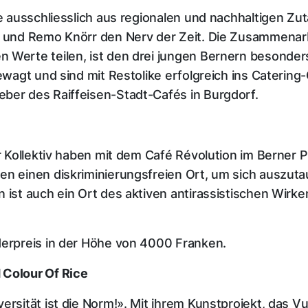
ie ausschliesslich aus regionalen und nachhaltigen Zu
er und Remo Knörr den Nerv der Zeit. Die Zusammenar
 Werte teilen, ist den drei jungen Bernern besonders
gewagt und sind mit Restolike erfolgreich ins Caterin
ber des Raiffeisen-Stadt-Cafés in Burgdorf.
hr Kollektiv haben mit dem Café Révolution im Berner 
en einen diskriminierungsfreien Ort, um sich auszut
n ist auch ein Ort des aktiven antirassistischen Wi
derpreis in der Höhe von 4000 Franken.
 Colour Of Rice
ersität ist die Norm!». Mit ihrem Kunstprojekt, das V