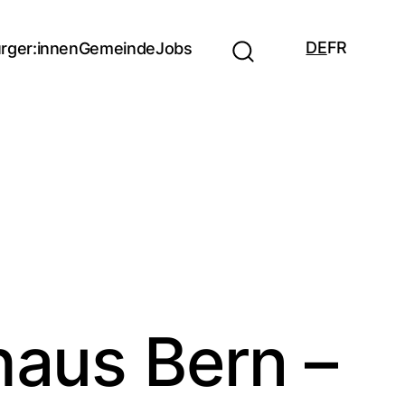
DE
FR
rger:innen
Gemeinde
Jobs
haus Bern –