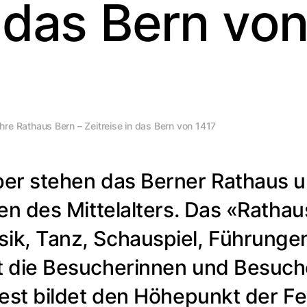
n das Bern vo
re Rathaus Bern – Zeitreise in das Bern von 1417
er stehen das Berner Rathaus u
en des Mittelalters. Das «Rathau
k, Tanz, Schauspiel, Führungen,
 die Besucherinnen und Besucher 
Fest bildet den Höhepunkt der F