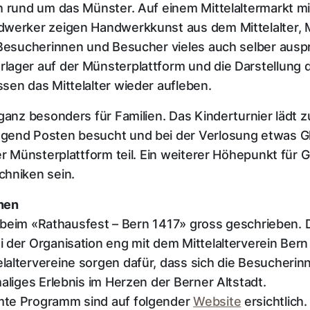
h rund um das Münster. Auf einem Mittelaltermarkt m
dwerker zeigen Handwerkkunst aus dem Mittelalter, 
 Besucherinnen und Besucher vieles auch selber auspr
ager auf der Münsterplattform und die Darstellung de
sen das Mittelalter wieder aufleben.
 ganz besonders für Familien. Das Kinderturnier lädt
gend Posten besucht und bei der Verlosung etwas Gl
er Münsterplattform teil. Ein weiterer Höhepunkt für
chniken sein.
nen
rd beim «Rathausfest – Bern 1417» gross geschrieben. 
 der Organisation eng mit dem Mittelalterverein Ber
laltervereine sorgen dafür, dass sich die Besucher
aliges Erlebnis im Herzen der Berner Altstadt.
mte Programm sind auf folgender
Website
ersichtlich.