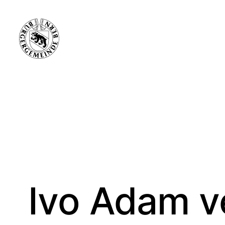
Ivo Adam v