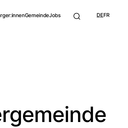
DE
FR
rger:innen
Gemeinde
Jobs
ergemeinde