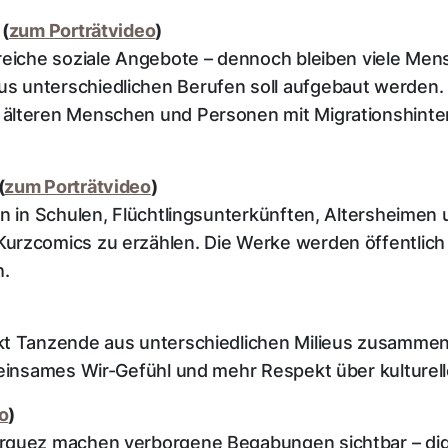
 (
zum Porträtvideo
)
lreiche soziale Angebote – dennoch bleiben viele Me
 unterschiedlichen Berufen soll aufgebaut werden. 
 älteren Menschen und Personen mit Migrationshint
(
zum Porträtvideo
)
en in Schulen, Flüchtlingsunterkünften, Altersheimen 
urzcomics zu erzählen. Die Werke werden öffentlich 
ch.
kt Tanzende aus unterschiedlichen Milieus zusammen
emeinsames Wir-Gefühl und mehr Respekt über kulture
o
)
rquez machen verborgene Begabungen sichtbar – digit