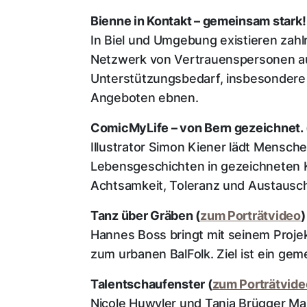
Bienne in Kontakt – gemeinsam stark!
In Biel und Umgebung existieren zah
Netzwerk von Vertrauenspersonen aus
Unterstützungsbedarf, insbesondere
Angeboten ebnen.
ComicMyLife – von Bern gezeichnet. 
Illustrator Simon Kiener lädt Mensch
Lebensgeschichten in gezeichneten K
Achtsamkeit, Toleranz und Austaus
Tanz über Gräben (
zum Porträtvideo
)
Hannes Boss bringt mit seinem Proje
zum urbanen BalFolk. Ziel ist ein g
Talentschaufenster (
zum Porträtvide
Nicole Huwyler und Tania Brügger Ma