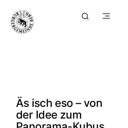
Äs isch eso – von
der Idee zum
Panorama-Kubus