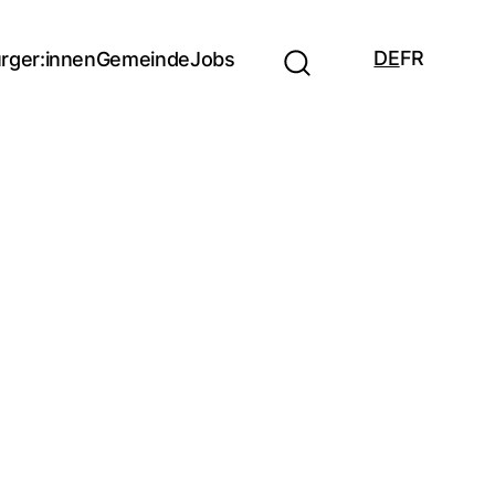
DE
FR
rger:innen
Gemeinde
Jobs