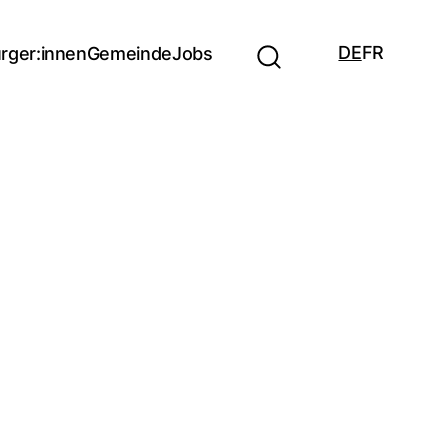
DE
FR
rger:innen
Gemeinde
Jobs