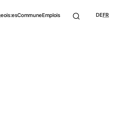
DE
FR
eois:es
Commune
Emplois