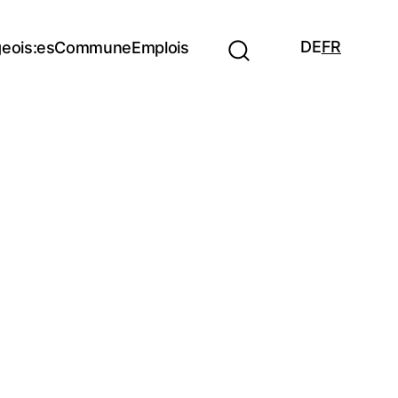
DE
FR
eois:es
Commune
Emplois