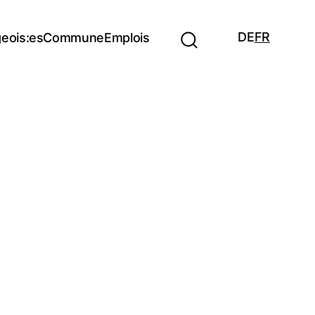
DE
FR
eois:es
Commune
Emplois