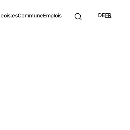
DE
FR
eois:es
Commune
Emplois