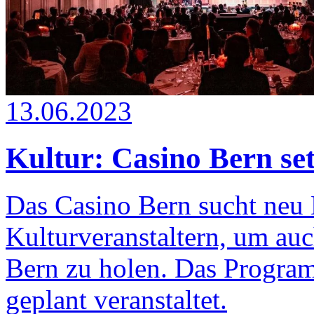
13.06.2023
Kultur: Casino Bern se
Das Casino Bern sucht neu
Kulturveranstaltern, um auc
Bern zu holen. Das Program
geplant veranstaltet.