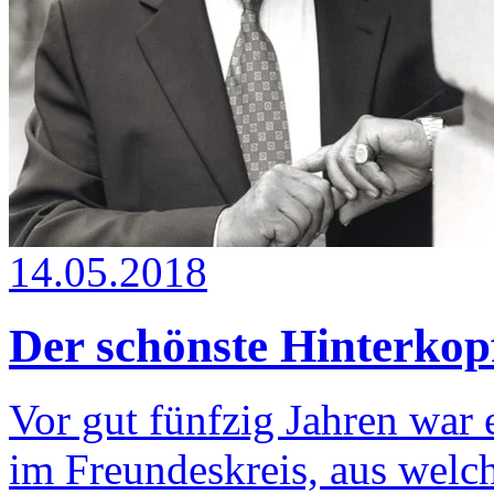
14.05.2018
Der schönste Hinterkop
Vor gut fünfzig Jahren war 
im Freundeskreis, aus wel