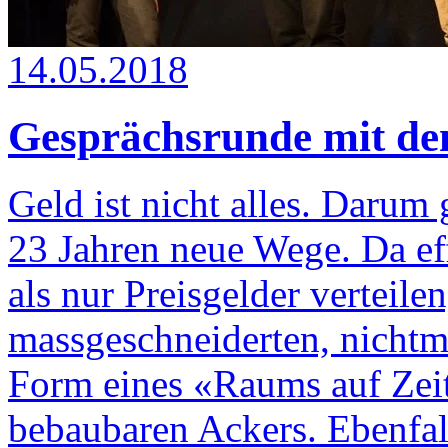
14.05.2018
Gesprächsrunde mit de
Geld ist nicht alles. Darum 
23 Jahren neue Wege. Da ef
als nur Preisgelder verteile
massgeschneiderten, nichtmo
Form eines «Raums auf Zeit
bebaubaren Ackers. Ebenfal